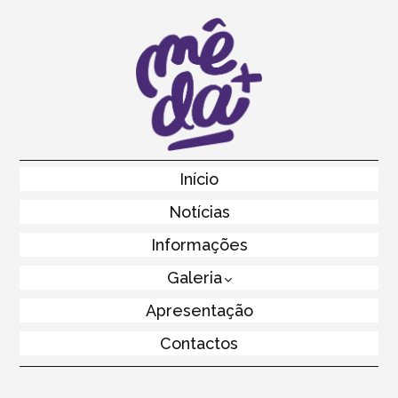
Skip
to
main
content
Skip to content
Início
Menu
Notícias
Informações
Galeria
Apresentação
Contactos