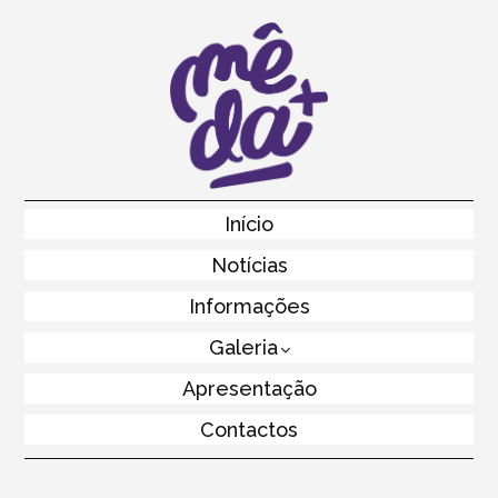
Skip
to
main
content
Skip to content
Início
Menu
Notícias
Informações
Galeria
Apresentação
Contactos