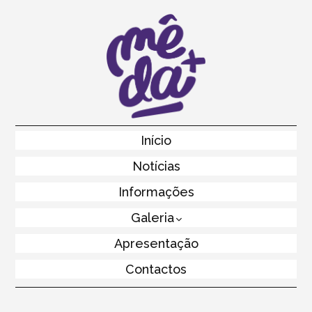
Skip
to
main
content
Skip to content
Início
Menu
Notícias
Informações
Galeria
Apresentação
Contactos