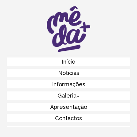
Skip
to
main
content
Skip to content
Início
Menu
Notícias
Informações
Galeria
Apresentação
Contactos