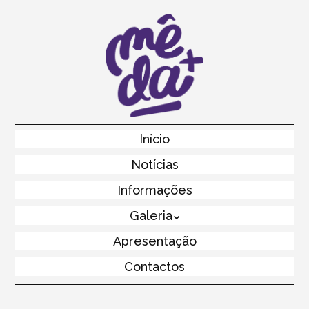
Skip
to
main
content
Skip to content
Início
Menu
Notícias
Informações
Galeria
Apresentação
Contactos