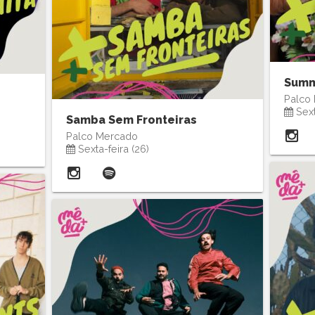
Summ
Palco 
Sext
Samba Sem Fronteiras
Palco Mercado
Sexta-feira (26)