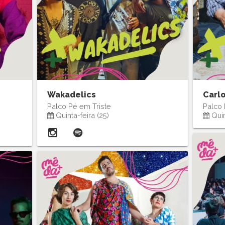
Wakadelics
Carl
Palco Pé em Triste
Palco
Quinta-feira (25)
Quin