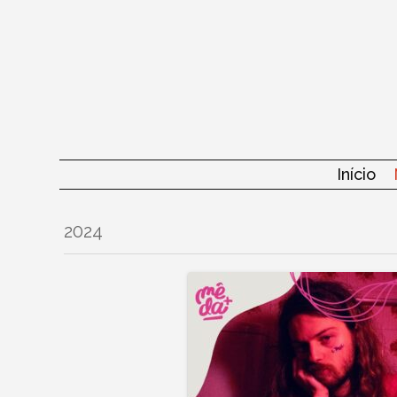
Skip
to
main
content
Skip to content
Início
2024