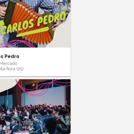
os Pedro
 Mercado
ta-feira (25)