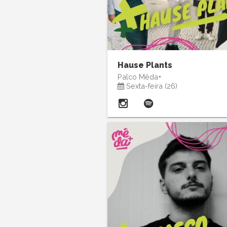
Hause Plants
Palco Mêda+
Sexta-feira (26)