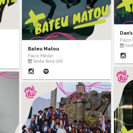
Dan’s
Palco
Sext
Bateu Matou
Palco Mêda+
Sexta-feira (26)