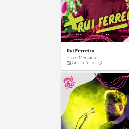
Rui Ferreira
Palco Mercado
Quinta-feira (25)