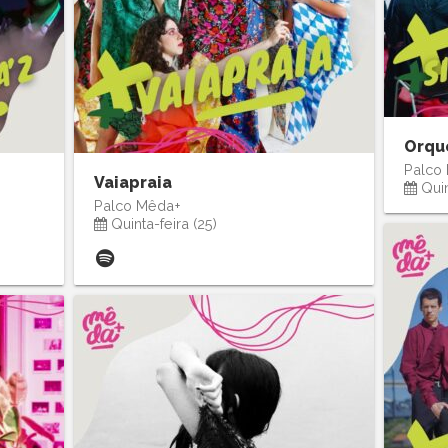
Orqu
Palco
Vaiapraia
Quin
Palco Mêda+
Quinta-feira (25)