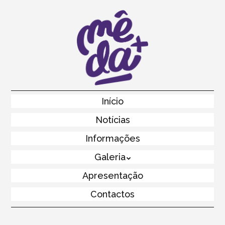
Skip
to
main
content
Skip to content
Início
Menu
Notícias
Informações
Galeria
Apresentação
Contactos