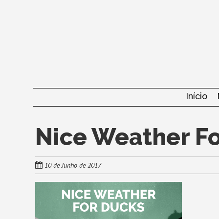
Skip
to
main
content
Skip to content
Início
Nice Weather F
10 de Junho de 2017