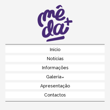
Skip
to
main
content
Skip to content
Início
Menu
Notícias
Informações
Galeria
Apresentação
Contactos