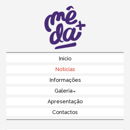
Skip
to
main
content
Skip to content
Início
Menu
Notícias
Informações
Galeria
Apresentação
Contactos