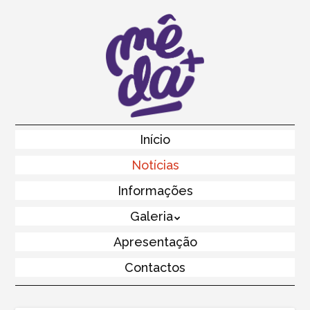
Skip
to
main
content
Skip to content
Início
Menu
Notícias
Informações
Galeria
Apresentação
Contactos