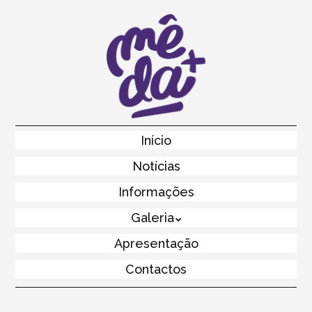
Skip
to
main
content
Skip to content
Início
Menu
Notícias
Informações
Galeria
Apresentação
Contactos