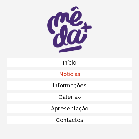
Skip
to
main
content
Skip to content
Início
Menu
Notícias
Informações
Galeria
Apresentação
Contactos