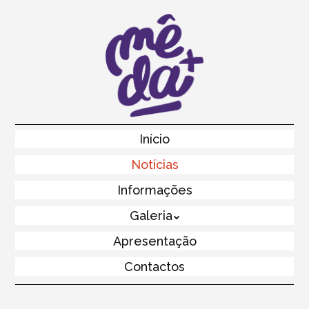
Skip
to
main
content
Skip to content
Início
Menu
Notícias
Informações
Galeria
Apresentação
Contactos