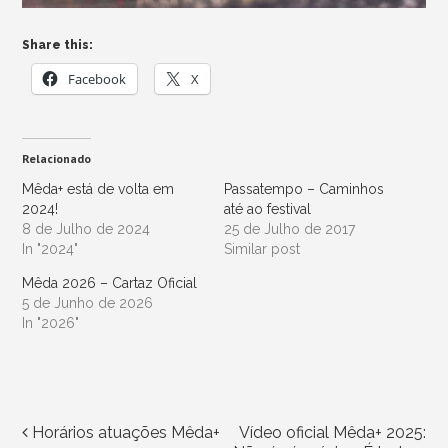
Share this:
Facebook
X
Relacionado
Mêda+ está de volta em
Passatempo – Caminhos
2024!
até ao festival
8 de Julho de 2024
25 de Julho de 2017
In "2024"
Similar post
Mêda 2026 – Cartaz Oficial
5 de Junho de 2026
In "2026"
Horários atuações Mêda+
Vídeo oficial Mêda+ 2025:
Post navigation