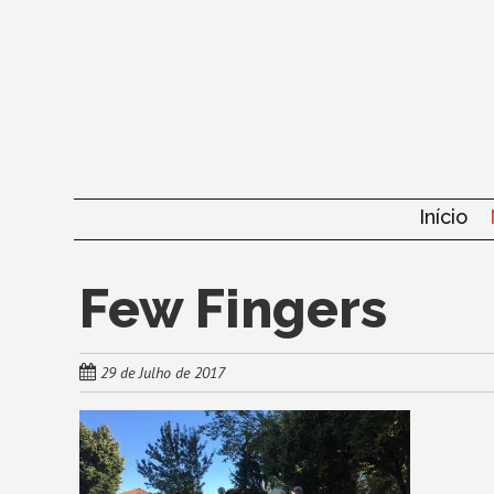
Skip
to
main
content
Skip to content
Início
Few Fingers
29 de Julho de 2017