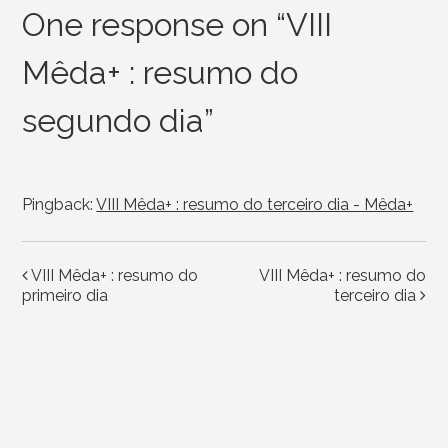
One response on “
VIII
Mêda+ : resumo do
segundo dia
”
Pingback:
VIII Mêda+ : resumo do terceiro dia - Mêda+
VIII Mêda+ : resumo do
VIII Mêda+ : resumo do
Post navigation
primeiro dia
terceiro dia