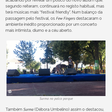
acabando por revelar um pouco do novo álbum que,
segundo reiteram, continuará no registo habitual, mas
terá músicas mais “festival friendly”. Num balanço da
Few Fingers
passagem pelo festival, os
destacaram o
ambiente inédito proporcionado por um concerto
mais intimista, diurno e a céu aberto.
Surma no palco parque
Surma
Também
(Débora Umbelino) assim o destacou,