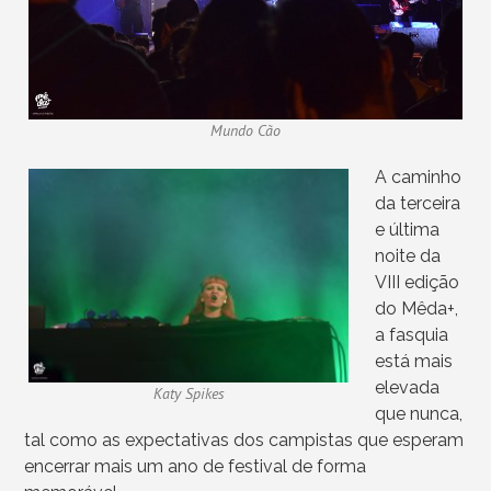
Mundo Cão
A caminho
da terceira
e última
noite da
VIII edição
do Mêda+,
a fasquia
está mais
elevada
Katy Spikes
que nunca,
tal como as expectativas dos campistas que esperam
encerrar mais um ano de festival de forma