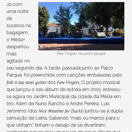
Já com
uma noite
de
sucesso na
bagagem,
o Mêda+
despertou
Few Fingers no palco parque
mais
agitado no
seu segundo dia. A tarde, passada junto ao Palco
Parque, foi preenchida com canções embaladas pelo
folk
lap steel guitar
Few Fingers
e
dos
. O projeto musical
que lançou o seu álbum de estreia em 2015, estreou-
se agora no Jardim Municipal da cidade da Mêda em
trio. Além de Nuno Rancho e André Pereira, Luís
Nice Weather for Ducks
Jerónimo (dos
) juntou-se à dupla
sensação de Leiria. Sabendo “mais ou menos para o
que vinham”, tinham o desejo de se divertirem,