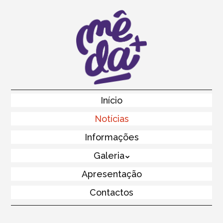
Skip
to
main
content
Skip to content
Início
Menu
Notícias
Informações
Galeria
Apresentação
Contactos