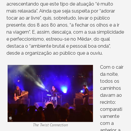
acrescentando que este tipo de atuação “é muito
mais relaxada”. Ainda que seja suspeita por “adorar
tocar ao ar livre”, quis, sobretudo, levar o público
presente, dos 8 aos 80 anos, “a fechar os olhos e a ir
na viagem”. E, assim, descalça, com a sua simplicidade
e perfeccionismo, estreou-se no Mêda+, do qual
destaca o “ambiente brutal e pessoal boa onda”,
desde a organização ao público que a ouviu.
Com o cair
da noite,
todos os
caminhos
davam ao
recinto:
comparati
vamente
com a
The Twist Connection
anterior, a